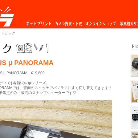
ネットプリント
カメラ買取・下
オンラインショップ
写真館カサ
 トピック
取
ト
US μ PANORAMA
 μ PANORAMA ¥19,800
ディでお馴染みのμシリーズ。
ANORAMAでは、背面のスイッチでパノラマにすぐ切り替えできます！
m単焦点のみ！最高のスナップシューターです◎