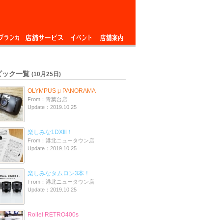
ブランカ
店舗サービス
イベント
店舗案内
ピック一覧
(10月25日)
OLYMPUS μ PANORAMA
From：青葉台店
Update：2019.10.25
楽しみな1DXⅢ！
From：港北ニュータウン店
Update：2019.10.25
楽しみなタムロン3本！
From：港北ニュータウン店
Update：2019.10.25
Rollei RETRO400s