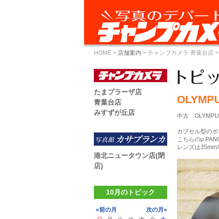
HOME
>
店舗案内
>
チャンプカメラ 青葉台店
>
たまプラーザ店
OLYMP
青葉台店
みすずが丘店
中古 OLYMPUS
カプセル型のボ
こちらのμ P
レンズは35m
港北ニュータウン店(閉
店)
10月のトピック
«前の月
次の月»