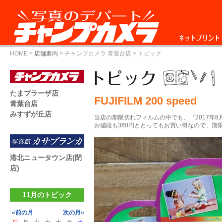
ネットプリント
HOME
>
店舗案内
>
チャンプカメラ 青葉台店
> トピック
たまプラーザ店
FUJIFILM 200 speed
青葉台店
みすずが丘店
当店の期限切れフィルムの中でも、『2017年
お値段も360円ととってもお買い得なので、期限
港北ニュータウン店(閉
店)
11月のトピック
«前の月
次の月»