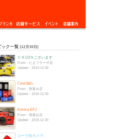
ブランカ
店舗サービス
イベント
店舗案内
ピック一覧
(12月30日)
ＣＲ1/3Ｎございます
From：たまプラーザ店
Update：2019.12.30
CineStill♪
From：青葉台店
Update：2019.12.30
Konica EFJ
From：青葉台店
Update：2019.12.30
コーラ缶カメラ