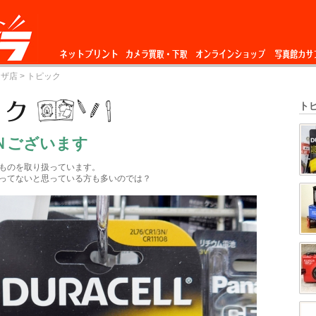
ネットプリント
カメラ買取・下
オンラインショップ
写真館カサ
ーザ店
> トピック
取
ト
3Ｎございます
ものを取り扱っています。
ってないと思っている方も多いのでは？