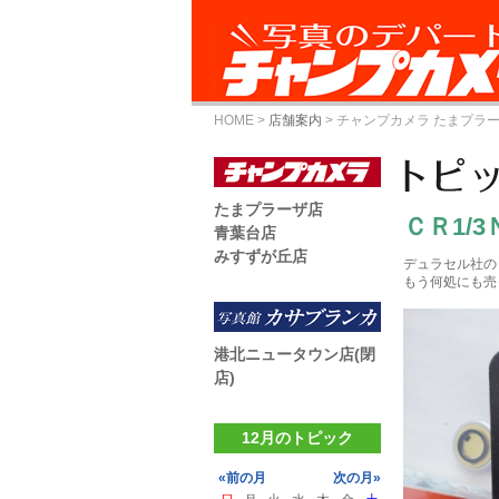
HOME
>
店舗案内
>
チャンプカメラ たまプラ
たまプラーザ店
ＣＲ1/
青葉台店
みすずが丘店
デュラセル社の
もう何処にも売
港北ニュータウン店(閉
店)
12月のトピック
«前の月
次の月»