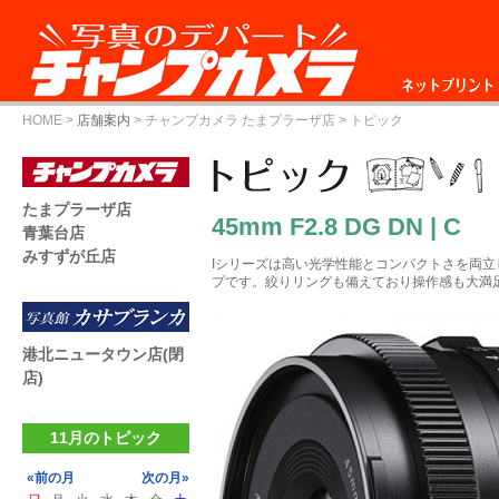
ネットプリント
HOME
>
店舗案内
>
チャンプカメラ たまプラーザ店
> トピック
たまプラーザ店
45mm F2.8 DG DN | C
青葉台店
みすずが丘店
Iシリーズは高い光学性能とコンパクトさを両
プです。絞りリングも備えており操作感も大満
港北ニュータウン店(閉
店)
11月のトピック
«前の月
次の月»