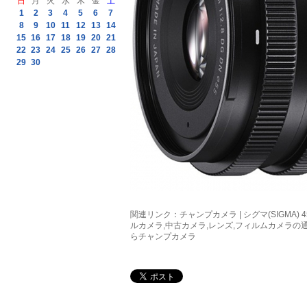
日
月
火
水
木
金
土
1
2
3
4
5
6
7
8
9
10
11
12
13
14
15
16
17
18
19
20
21
22
23
24
25
26
27
28
29
30
関連リンク：
チャンプカメラ | シグマ(SIGMA) 45
ルカメラ,中古カメラ,レンズ,フィルムカメラの
らチャンプカメラ