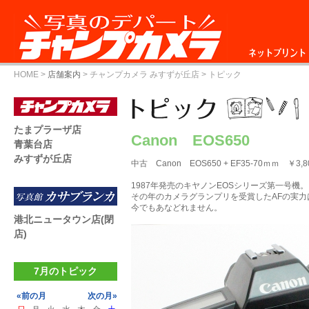
ネットプリント
HOME
>
店舗案内
>
チャンプカメラ みすずが丘店
> トピック
たまプラーザ店
Canon EOS650
青葉台店
みすずが丘店
中古 Canon EOS650 + EF35-70ｍｍ ￥3,8
1987年発売のキヤノンEOSシリーズ第一号機。
その年のカメラグランプリを受賞したAFの実力
今でもあなどれません。
港北ニュータウン店(閉
店)
7月のトピック
«前の月
次の月»