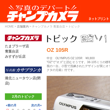
ネットプリント
HOME
>
店舗案内
>
チャンプカメラ 青葉台店
> トピック
たまプラーザ店
OZ 105R
青葉台店
みすずが丘店
中古 OLYMPUS OZ 105R ¥8,800
"OZ"で"オズ"と読むそうです。38-105ミリ
視の一台。小型で洗練されたデザインが実にオ
クタの元箱）付です。
港北ニュータウン店(閉
店)
2月のトピック
«前の月
次の月»