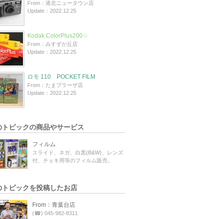
From：港北ニュータウン店
Update：2022.12.25
Kodak ColorPlus200☆
From：みすずが丘店
Update：2022.12.25
ロモ 110 POCKET FILM
From：たまプラーザ店
Update：2022.12.25
のトピックの商品やサービス
フィルム
スライド、ネガ、白黒(B&W)、レンズ
付、チェキ用等のフィルム販売。
のトピックを投稿したお店
From：青葉台店
(☎) 045-982-8311