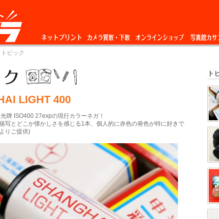
ネットプリント
カメラ買取・下
オンラインショップ
写真館カサ
 トピック
取
ト
AI LIGHT 400
牌 ISO400 27expの現行カラーネガ！
描写とどこか懐かしさを感じる1本、個人的に赤色の発色が特に好きで
よりご提供)