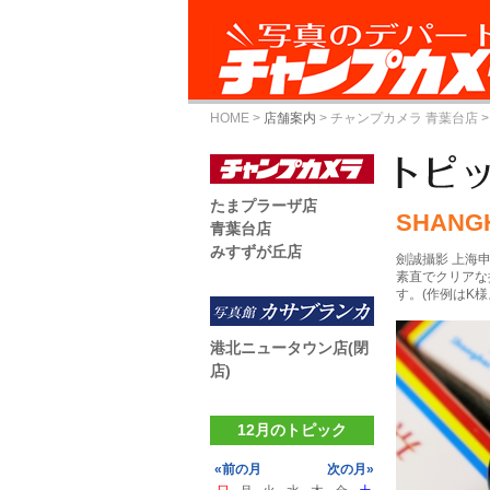
HOME
>
店舗案内
>
チャンプカメラ 青葉台店
>
たまプラーザ店
SHANGH
青葉台店
みすずが丘店
劍誠攝影 上海申光
素直でクリアな
す。(作例はK様
港北ニュータウン店(閉
店)
12月のトピック
«前の月
次の月»