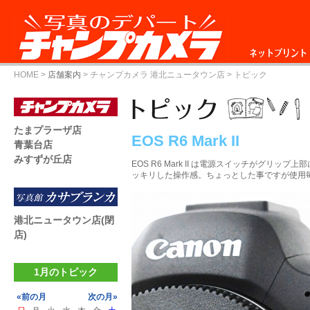
ネットプリント
HOME
>
店舗案内
>
チャンプカメラ 港北ニュータウン店
> トピック
たまプラーザ店
EOS R6 Mark II
青葉台店
みすずが丘店
EOS R6 Mark II は電源スイッチがグリ
ッキリした操作感。ちょっとした事ですが使用
港北ニュータウン店(閉
店)
1月のトピック
«前の月
次の月»