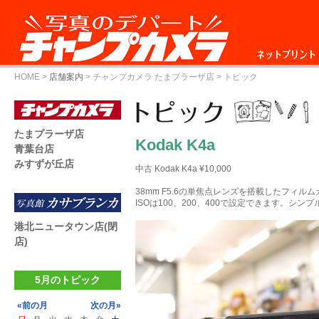
ネットプリント
HOME
>
店舗案内
>
チャンプカメラ たまプラーザ店
> トピック
たまプラーザ店
Kodak K4a
青葉台店
みすずが丘店
中古 Kodak K4a ¥10,000
38mm F5.6の単焦点レンズを搭載したフィル
ISOは100、200、400で設定できます。シ
港北ニュータウン店(閉
店)
5月のトピック
«前の月
次の月»