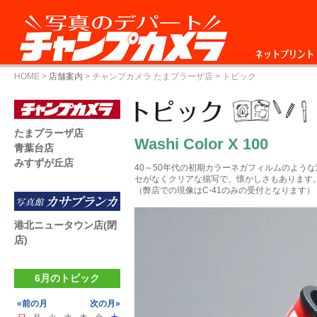
ネットプリント
HOME
>
店舗案内
>
チャンプカメラ たまプラーザ店
> トピック
たまプラーザ店
Washi Color X 100
青葉台店
みすずが丘店
40～50年代の初期カラーネガフィルムのよう
セがなくクリアな描写で、懐かしさもあります
（弊店での現像はC-41のみの受付となります）
港北ニュータウン店(閉
店)
6月のトピック
«前の月
次の月»