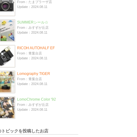
From：たまプラーザ店
Update：2024.08.11
SUMMERシール☆
From：みすずが丘店
Update：2024.08.11
RICOH AUTOHALF EF
From：青葉台店
Update：2024.08.11
Lomography TIGER
From：青葉台店
Update：2024.08.11
LomoChrome Color '92
From：みすずが丘店
Update：2024.08.11
のトピックを投稿したお店