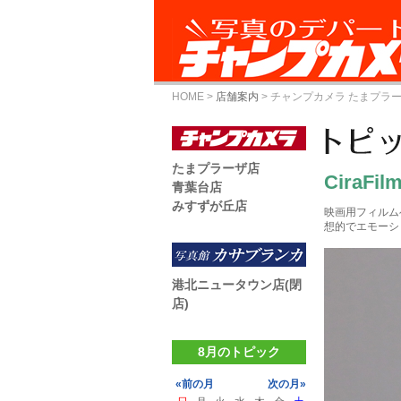
HOME
>
店舗案内
>
チャンプカメラ たまプラ
たまプラーザ店
CiraFil
青葉台店
みすずが丘店
映画用フィルム
想的でエモーシ
港北ニュータウン店(閉
店)
8月のトピック
«前の月
次の月»