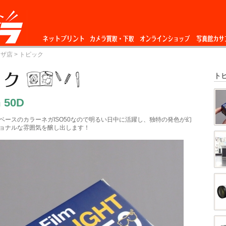
ネットプリント
カメラ買取・下
オンラインショップ
写真館カサ
ーザ店
> トピック
取
ト
m 50D
ベースのカラーネガISO50なので明るい日中に活躍し、独特の発色が幻
ョナルな雰囲気を醸し出します！