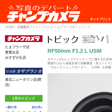
ネットプリント
HOME
>
店舗案内
>
チャンプカメラ たまプラーザ店
> トピック
たまプラーザ店
RF50mm F1.2 L USM
青葉台店
みすずが丘店
キヤノンのLレンズラインナップに属す大口径
開放F1.2から画面全域で高解像度・高コントラ
「ウルトラソニックモーター」（USM）を搭
港北ニュータウン店(閉
店)
1月のトピック
«前の月
次の月»