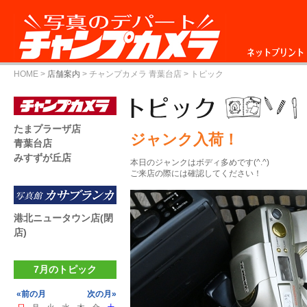
ネットプリント
HOME
>
店舗案内
>
チャンプカメラ 青葉台店
> トピック
たまプラーザ店
ジャンク入荷！
青葉台店
みすずが丘店
本日のジャンクはボディ多めです(^.^)
ご来店の際には確認してください！
港北ニュータウン店(閉
店)
7月のトピック
«前の月
次の月»