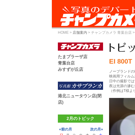
HOME
>
店舗案内
>
チャンプカメラ 青葉台店
>
たまプラーザ店
EI 800T
青葉台店
みすずが丘店
ノーブランドのI
映画用フィルム
日中の撮影では
夜は光源の滲む
（作例はT様よ
港北ニュータウン店(閉
店)
2月のトピック
«前の月
次の月»