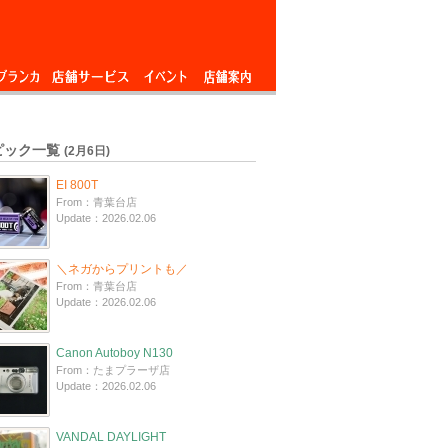
ブランカ
店舗サービス
イベント
店舗案内
ピック一覧
(2月6日)
EI 800T
From：青葉台店
Update：2026.02.06
＼ネガからプリントも／
From：青葉台店
Update：2026.02.06
Canon Autoboy N130
From：たまプラーザ店
Update：2026.02.06
VANDAL DAYLIGHT