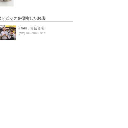
のトピックを投稿したお店
From：青葉台店
(☎) 045-982-8311