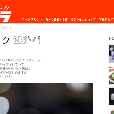
ネットプリント
カメラ買取・下
オンラインショップ
写真館カサ
 トピック
取
ト
SO800タングステンフィルム。
から作られていて
青味がかり淡い印象に
描写が楽しめます🌠
りご提供）