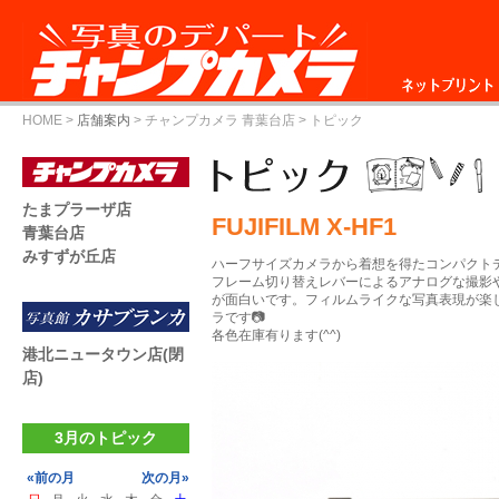
ネットプリント
HOME
>
店舗案内
>
チャンプカメラ 青葉台店
> トピック
たまプラーザ店
FUJIFILM X-HF1
青葉台店
みすずが丘店
ハーフサイズカメラから着想を得たコンパクト
フレーム切り替えレバーによるアナログな撮影
が面白いです。フィルムライクな写真表現が楽
ラです📷
各色在庫有ります(^^)
港北ニュータウン店(閉
店)
3月のトピック
«前の月
次の月»