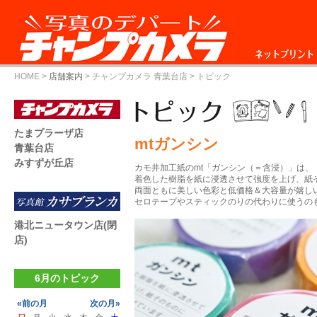
ネットプリント
HOME
>
店舗案内
>
チャンプカメラ 青葉台店
> トピック
たまプラーザ店
mtガンシン
青葉台店
みすずが丘店
カモ井加工紙のmt「ガンシン（＝含浸）」は、
着色した樹脂を紙に浸透させて強度を上げ、紙
両面ともに美しい色彩と低価格＆大容量が嬉し
セロテープやスティックのりの代わりに使うの
港北ニュータウン店(閉
店)
6月のトピック
«前の月
次の月»