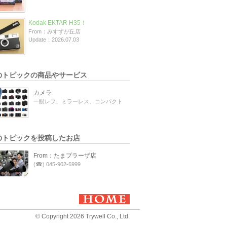
Kodak EKTAR H35！
From：みすずが丘店
Update：2026.07.03
のトピックの商品やサービス
カメラ
一眼レフ、ミラーレス、コンパクト
のトピックを投稿したお店
From：たまプラーザ店
(☎) 045-902-6999
© Copyright 2026 Trywell Co., Ltd.