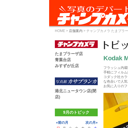
HOME
>
店舗案内
>
チャンプカメラ たまプラ
たまプラーザ店
Kodak 
青葉台店
みすずが丘店
フラッシュ内蔵
手軽にフィルム撮
コダック社カラ
な色合いで人気
お気に入りのフ
港北ニュータウン店(閉
店)
9月のトピック
«前の月
次の月»