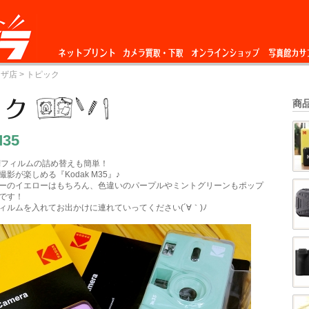
ネットプリント
カメラ買取・下
オンラインショップ
写真館カサ
ーザ店
> トピック
取
商
M35
!フィルムの詰め替えも簡単！
影が楽しめる『Kodak M35』♪
ーのイエローはもちろん、色違いのパープルやミントグリーンもポップ
です！
ィルムを入れてお出かけに連れていってください(´∀｀)ﾉ