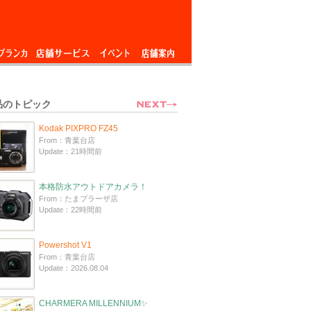
ブランカ
店舗サービス
イベント
店舗案内
品のトピック
Kodak PIXPRO FZ45
From：青葉台店
Update：21時間前
本格防水アウトドアカメラ！
From：たまプラーザ店
Update：22時間前
Powershot V1
From：青葉台店
Update：2026.08.04
CHARMERA MILLENNIUM✨