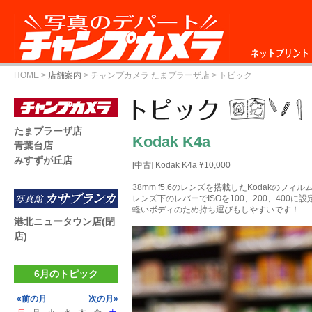
ネットプリント
HOME
>
店舗案内
>
チャンプカメラ たまプラーザ店
> トピック
たまプラーザ店
Kodak K4a
青葉台店
みすずが丘店
[中古] Kodak K4a ¥10,000
38mm f5.6のレンズを搭載したKodakのフィ
レンズ下のレバーでISOを100、200、400に
軽いボディのため持ち運びもしやすいです！
港北ニュータウン店(閉
店)
6月のトピック
«前の月
次の月»