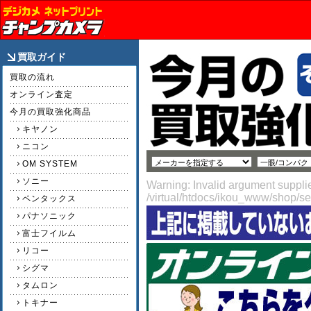
買取ガイド
買取の流れ
オンライン査定
今月の買取強化商品
キヤノン
ニコン
OM SYSTEM
ソニー
Warning: Invalid argument supplie
/virtual/htdocs/ikou_www/shop/s
ペンタックス
パナソニック
富士フイルム
リコー
シグマ
タムロン
トキナー