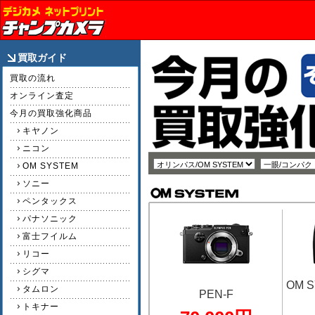
買取ガイド
買取の流れ
オンライン査定
今月の買取強化商品
キヤノン
ニコン
OM SYSTEM
ソニー
ペンタックス
パナソニック
富士フイルム
リコー
シグマ
OM S
タムロン
PEN-F
トキナー