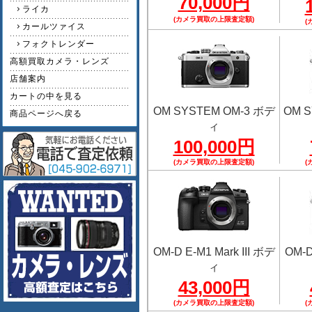
70,000円
ライカ
(カメラ買取の上限査定額)
(
カールツァイス
フォクトレンダー
高額買取カメラ・レンズ
店舗案内
カートの中を見る
OM SYSTEM OM-3 ボデ
OM S
商品ページへ戻る
ィ
100,000円
(カメラ買取の上限査定額)
(
OM-D E-M1 Mark III ボデ
OM-D
ィ
43,000円
(カメラ買取の上限査定額)
(