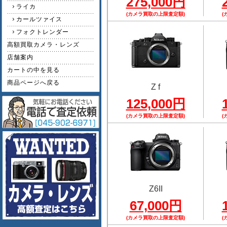
275,000円
ライカ
(カメラ買取の上限査定額)
(
カールツァイス
フォクトレンダー
高額買取カメラ・レンズ
店舗案内
カートの中を見る
商品ページへ戻る
Z f
125,000円
(カメラ買取の上限査定額)
(
Z6II
67,000円
(カメラ買取の上限査定額)
(