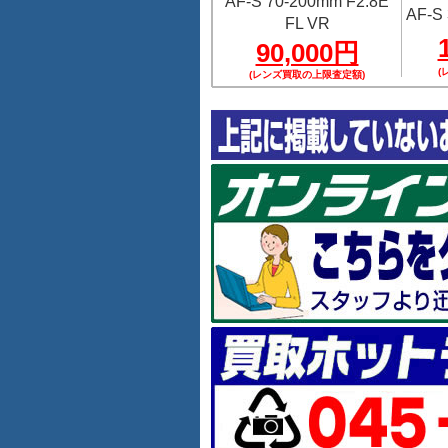
AF-S 70-200mm F2.8E
AF-S 
FL VR
90,000円
(
(レンズ買取の上限査定額)