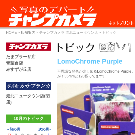
ネットプリント
HOME
>
店舗案内
>
チャンプカメラ 港北ニュータウン店
> トピック
たまプラーザ店
LomoChrome Purple
青葉台店
みすずが丘店
不思議な発色が楽しめるLomoChrome Pur
が！35mmと120揃ってます♪
港北ニュータウン店(閉
店)
10月のトピック
«前の月
次の月»