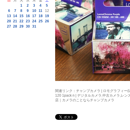
日
月
火
水
木
金
土
1
2
3
4
5
6
7
8
9
10
11
12
13
14
15
16
17
18
19
20
21
22
23
24
25
26
27
28
29
30
31
関連リンク：
チャンプカメラ | ロモグラフィー(LOMO
120 1pack n | デジタルカメラ,中古カメラ
店｜カメラのことならチャンプカメラ