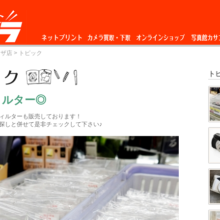
ネットプリント
カメラ買取・下
オンラインショップ
写真館カサ
ーザ店
> トピック
取
ト
ィルター◎
ィルターも販売しております！
探しと併せて是非チェックして下さい♪