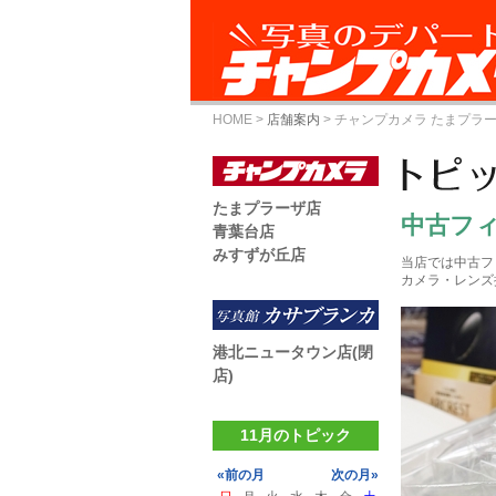
HOME
>
店舗案内
>
チャンプカメラ たまプラ
たまプラーザ店
中古フ
青葉台店
みすずが丘店
当店では中古フ
カメラ・レンズ
港北ニュータウン店(閉
店)
11月のトピック
«前の月
次の月»