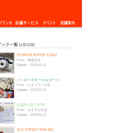
ブランカ
店舗サービス
イベント
店舗案内
ピック一覧
(1月12日)
FUJIFILM SUPER 120AZ
From：青葉台店
Update：2020.01.12
パトローネキーホルダー☆
From：たまプラーザ店
Update：2020.01.12
人気!!!人気です!!!!!
From：みすずが丘店
Update：2020.01.12
JCH STREET PAN 400