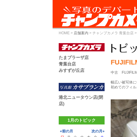
HOME
>
店舗案内
>
チャンプカメラ 青葉台店
>
たまプラーザ店
FUJIFI
青葉台店
みすずが丘店
中古 FUJIFILM
幅広い被写体に
初めてのフィル
港北ニュータウン店(閉
店)
1月のトピック
«前の月
次の月»