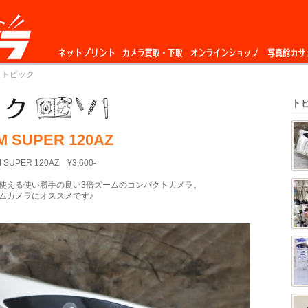
ネットプリント
カメラ買取・下
オンラインショップ
写真館カサ
 トピック
取
ト
LM SUPER 120AZ
 SUPER 120AZ ¥3,600-
使える使い勝手の良い3倍ズームのコンパクトカメラ。
ムカメラにオススメです♪