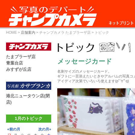
ネットプリント
HOME
>
店舗案内
>
チャンプカメラ たまプラーザ店
> トピック
たまプラーザ店
メッセージカード
青葉台店
みすずが丘店
名刺サイズのメッセージカード。
ギフトに一言添えたいときやアルバムの写真コ
アイディア次第でいろいろ使えます(pﾟ∀ﾟq)
港北ニュータウン店(閉
店)
1月のトピック
«前の月
次の月»