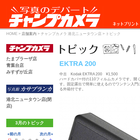
ネットプリント
HOME
>
店舗案内
>
チャンプカメラ 港北ニュータウン店
> トピック
たまプラーザ店
EKTRA 200
青葉台店
みすずが丘店
中古 Kodak EKTRA 200 ¥1,500
ハードカバー付の110フィルムカメラです。開
す。固定露出で簡単に使えるのでワンテン入門
る外箱付です。
港北ニュータウン店(閉
店)
3月のトピック
«前の月
次の月»