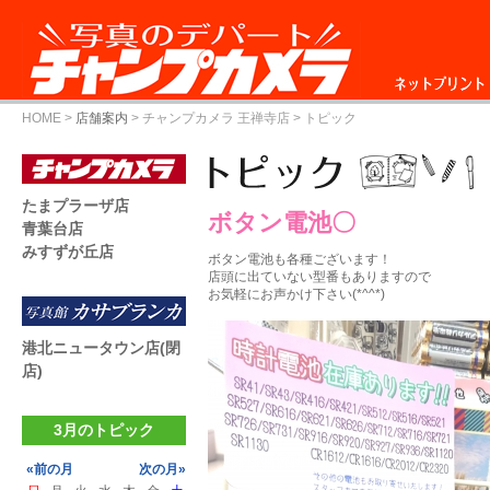
ネットプリント
HOME
>
店舗案内
>
チャンプカメラ 王禅寺店
> トピック
たまプラーザ店
ボタン電池〇
青葉台店
みすずが丘店
ボタン電池も各種ございます！
店頭に出ていない型番もありますので
お気軽にお声かけ下さい(*^^*)
港北ニュータウン店(閉
店)
3月のトピック
«前の月
次の月»