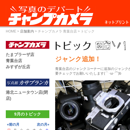
ネットプリント
HOME
>
店舗案内
>
チャンプカメラ 青葉台店
> トピック
たまプラーザ店
ジャンク追加！
青葉台店
みすずが丘店
青葉台店のジャンクコーナーに追加のジャンク
要チェックでお願いいたします(⌒･ω･⌒)b
港北ニュータウン店(閉
店)
9月のトピック
«前の月
次の月»