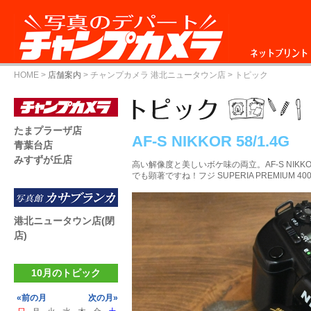
ネットプリント
HOME
>
店舗案内
>
チャンプカメラ 港北ニュータウン店
> トピック
たまプラーザ店
AF-S NIKKOR 58/1.4G
青葉台店
みすずが丘店
高い解像度と美しいボケ味の両立。AF-S NIKKOR
でも顕著ですね！フジ SUPERIA PREMIUM 4
港北ニュータウン店(閉
店)
10月のトピック
«前の月
次の月»