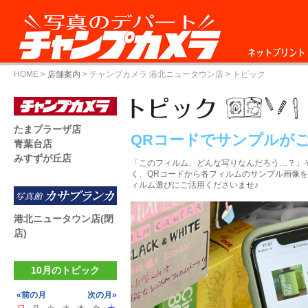
ネットプリント
HOME
>
店舗案内
>
チャンプカメラ 港北ニュータウン店
> トピック
たまプラーザ店
QRコードでサンプルが
青葉台店
みすずが丘店
「このフィルム、どんな写りなんだろう…？」
く、QRコードから各フィルムのサンプル画像
ィルム選びにご活用くださいませ♪
港北ニュータウン店(閉
店)
10月のトピック
«前の月
次の月»