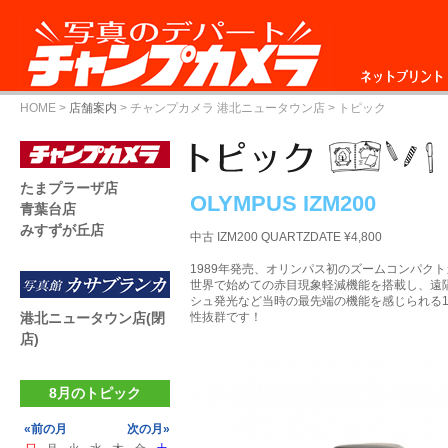
ネットプリント
HOME
>
店舗案内
>
チャンプカメラ 港北ニュータウン店
> トピック
たまプラーザ店
OLYMPUS IZM200
青葉台店
みすずが丘店
中古 IZM200 QUARTZDATE ¥4,800
1989年発売、オリンパス初のズームコンパク
世界で始めての赤目現象軽減機能を搭載し、遠
シュ発光など当時の最先端の機能を感じられる1台
港北ニュータウン店(閉
性抜群です！
店)
8月のトピック
«前の月
次の月»