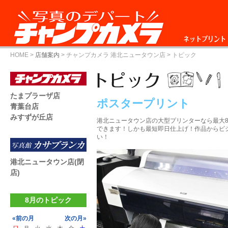
ネットプリント
HOME
>
店舗案内
>
チャンプカメラ 港北ニュータウン店
> トピック
たまプラーザ店
ポスタープリント
青葉台店
みすずが丘店
港北ニュータウン店の大型プリンターなら最大841
できます！しかも最短即日仕上げ！作品からビ
い！
港北ニュータウン店(閉
店)
8月のトピック
«前の月
次の月»