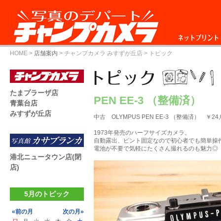
ネットプリント
HOME
>
店舗案内
>
チャンプカメラ みすずが丘店
> トピック
たまプラーザ店
PEN EE-3 （整備済）
青葉台店
みすずが丘店
中古 OLYMPUS PEN EE-3 （整備済） ￥24,
1973年発売のハーフサイズカメラ。
自動露出、ピント固定なので初心者でも簡単操
電池が不要で気軽にたくさん撮れるのも魅力◎
港北ニュータウン店(閉
店)
5月のトピック
«前の月
次の月»