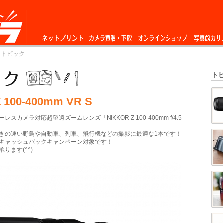
ネットプリント
カメラ買取・下
オンラインショップ
写真館カサ
 トピック
取
ト
100-400mm VR S
スカメラ対応超望遠ズームレンズ「NIKKOR Z 100-400mm f/4.5-
きの速い野鳥や自動車、列車、飛行機などの撮影に最適な1本です！
キャッシュバックキャンペーン対象です！
ります(^^)