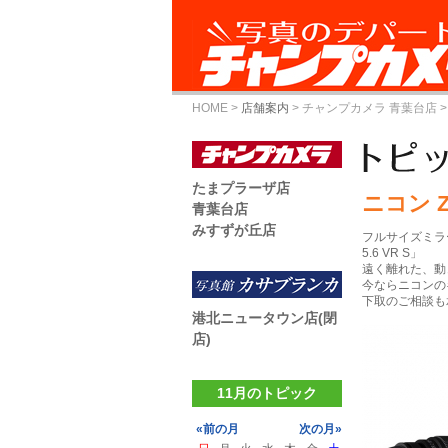
HOME
>
店舗案内
>
チャンプカメラ 青葉台店
>
たまプラーザ店
ニコン Z 
青葉台店
みすずが丘店
フルサイズミラーレ
5.6 VR S」
遠く離れた、動
今ならニコンの
下取のご相談も承
港北ニュータウン店(閉
店)
11月のトピック
«前の月
次の月»