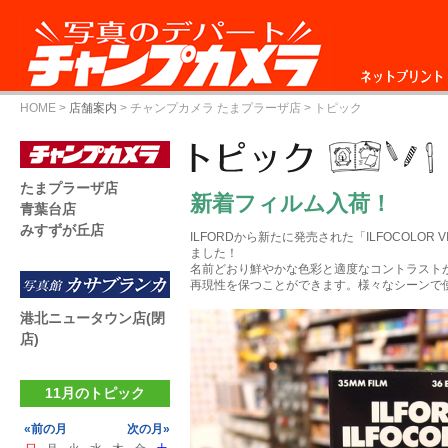
ネットプリント
HOME
>
店舗案内
>
チャンプカメラ たまプラーザ店
> トピック
たまプラーザ店
新着フィルム入荷！
青葉台店
みすずが丘店
ILFORDから新たに発売された「ILFOCOLOR 
ました！
名前どおり鮮やかな色彩と適度なコントラスト
再現性を保つことができます。様々なシーンで使い
港北ニュータウン店(閉
店)
11月のトピック
«前の月
次の月»