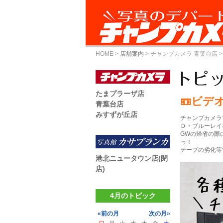
HOME
>
店舗案内
>
チャンプカメラ 青葉台店
>
たまプラーザ店
📼ビデ
青葉台店
みすずが丘店
チャンプカメラ
Ｄ・ブルーレイ
GWの帰省の際
っ！
テープの劣化等で
港北ニュータウン店(閉
店)
4月のトピック
«前の月
次の月»