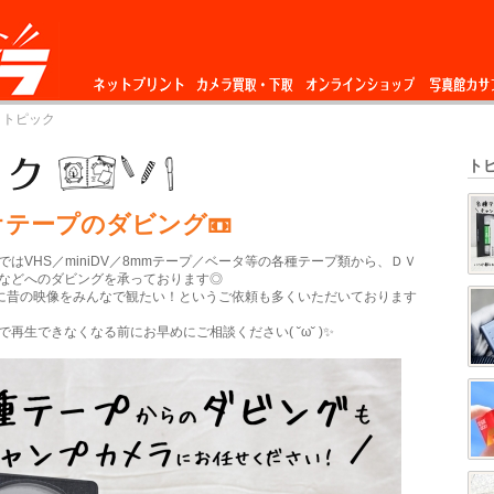
ネットプリント
カメラ買取・下
オンラインショップ
写真館カサ
 トピック
取
ト
オテープのダビング📼
ではVHS／miniDV／8mmテープ／ベータ等の各種テープ類から、ＤＶ
などへのダビングを承っております◎
に昔の映像をみんなで観たい！というご依頼も多くいただいております
再生できなくなる前にお早めにご相談ください( ˘ω˘ )✨