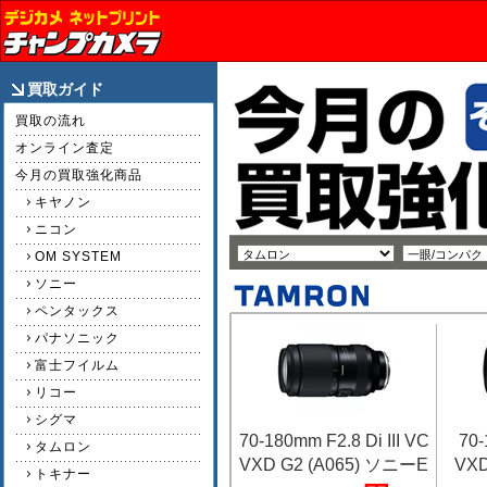
買取ガイド
買取の流れ
オンライン査定
今月の買取強化商品
キヤノン
ニコン
OM SYSTEM
ソニー
ペンタックス
パナソニック
富士フイルム
リコー
シグマ
70-180mm F2.8 Di III VC
70-
タムロン
VXD G2 (A065) ソニーE
VX
トキナー