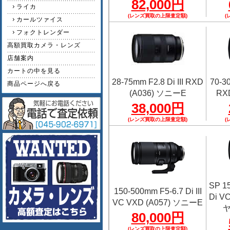
82,000円
ライカ
(レンズ買取の上限査定額)
(
カールツァイス
フォクトレンダー
高額買取カメラ・レンズ
店舗案内
カートの中を見る
28-75mm F2.8 Di III RXD
70-30
商品ページへ戻る
(A036) ソニーE
RX
38,000円
(レンズ買取の上限査定額)
(
SP 1
150-500mm F5-6.7 Di III
Di V
VC VXD (A057) ソニーE
ヤ
80,000円
(レンズ買取の上限査定額)