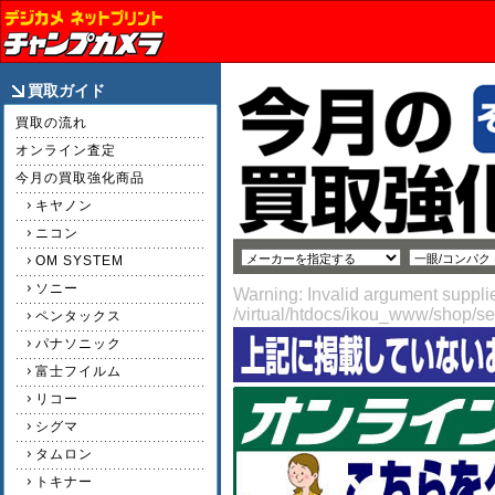
買取ガイド
買取の流れ
オンライン査定
今月の買取強化商品
キヤノン
ニコン
OM SYSTEM
ソニー
Warning: Invalid argument supplie
/virtual/htdocs/ikou_www/shop/s
ペンタックス
パナソニック
富士フイルム
リコー
シグマ
タムロン
トキナー