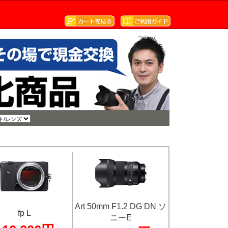
Art 50mm F1.2 DG DN ソ
fp L
ニーE