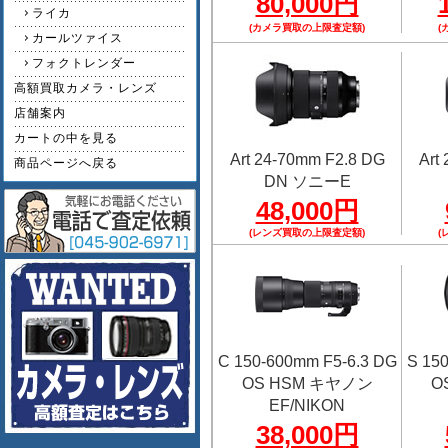
80,000円
ライカ
(カメラ買取の上限査定額)
(
カールツァイス
フォクトレンダー
高額買取カメラ・レンズ
店舗案内
カートの中を見る
Art 24-70mm F2.8 DG
Art
商品ページへ戻る
DN ソニーE
48,000円
(レンズ買取の上限査定額)
(
C 150-600mm F5-6.3 DG
S 15
OS HSM キヤノン
O
EF/NIKON
38,000円