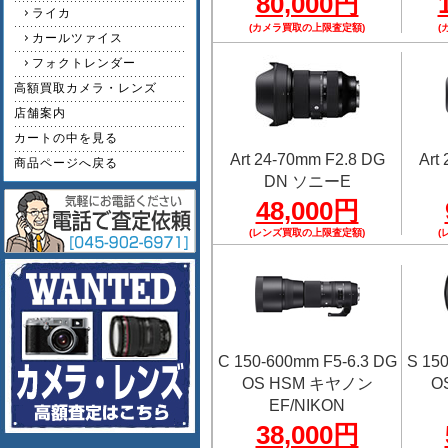
80,000円
ライカ
(カメラ買取の上限査定額)
(
カールツァイス
フォクトレンダー
高額買取カメラ・レンズ
店舗案内
カートの中を見る
Art 24-70mm F2.8 DG
Art
商品ページへ戻る
DN ソニーE
48,000円
(レンズ買取の上限査定額)
(
C 150-600mm F5-6.3 DG
S 15
OS HSM キヤノン
O
EF/NIKON
38,000円