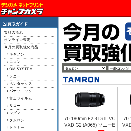
買取ガイド
買取の流れ
オンライン査定
今月の買取強化商品
キヤノン
ニコン
OM SYSTEM
ソニー
ペンタックス
パナソニック
富士フイルム
リコー
シグマ
70-180mm F2.8 Di III VC
70-
タムロン
VXD G2 (A065) ソニーE
VX
トキナー