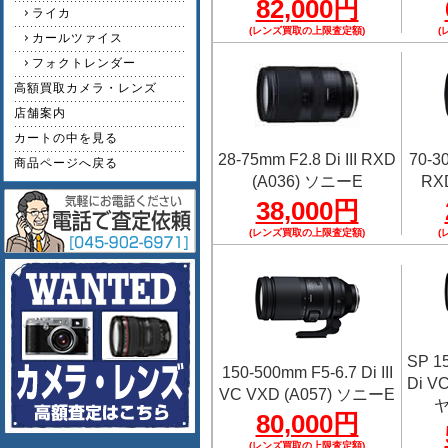
82,000円
ライカ
(レンズ買取の上限査定額)
(
カールツァイス
フォクトレンダー
高額買取カメラ・レンズ
店舗案内
カートの中を見る
28-75mm F2.8 Di III RXD
70-30
商品ページへ戻る
(A036) ソニーE
RX
38,000円
(レンズ買取の上限査定額)
(
SP 1
150-500mm F5-6.7 Di III
Di V
VC VXD (A057) ソニーE
ヤ
80,000円
(レンズ買取の上限査定額)