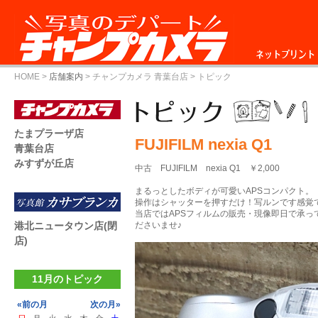
ネットプリント
HOME
>
店舗案内
>
チャンプカメラ 青葉台店
> トピック
たまプラーザ店
FUJIFILM nexia Q1
青葉台店
みすずが丘店
中古 FUJIFILM nexia Q1 ￥2,000
まるっとしたボディが可愛いAPSコンパクト。
操作はシャッターを押すだけ！写ルンです感覚
当店ではAPSフィルムの販売・現像即日で承っ
港北ニュータウン店(閉
ださいませ♪
店)
11月のトピック
«前の月
次の月»