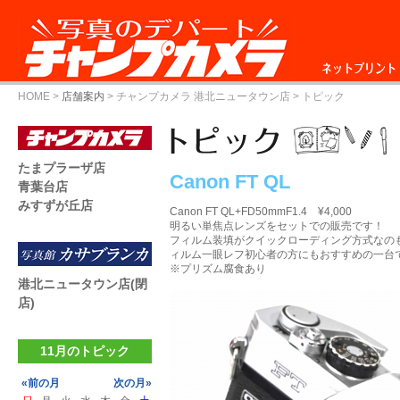
ネットプリント
HOME
>
店舗案内
>
チャンプカメラ 港北ニュータウン店
> トピック
たまプラーザ店
Canon FT QL
青葉台店
みすずが丘店
Canon FT QL+FD50mmF1.4 ¥4,000
明るい単焦点レンズをセットでの販売です！
フィルム装填がクイックローディング方式なの
ィルム一眼レフ初心者の方にもおすすめの一台
※プリズム腐食あり
港北ニュータウン店(閉
店)
11月のトピック
«前の月
次の月»