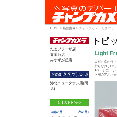
HOME
>
店舗案内
>
チャンプカメラ たまプラ
たまプラーザ店
Light F
青葉台店
みすずが丘店
表紙に窓の付い
貼りなおしOK
1ページにＬサ
ト用のアルバム
港北ニュータウン店(閉
店)
1月のトピック
«前の月
次の月»