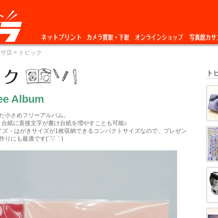
ネットプリント
カメラ買取・下
オンラインショップ
写真館カサ
ーザ店
> トピック
取
ト
ree Album
た小さめフリーアルバム。
、台紙に直接文字が書け台紙を増やすことも可能♪
イズ・はがきサイズが1枚収納できるコンパクトサイズなので、プレゼン
作りにも最適です(´▽｀)