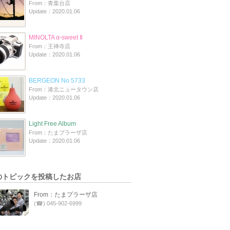
From：青葉台店
Update：2020.01.06
MINOLTA α-sweet Ⅱ
From：王禅寺店
Update：2020.01.06
BERGEON No 5733
From：港北ニュータウン店
Update：2020.01.06
Light Free Album
From：たまプラーザ店
Update：2020.01.06
のトピックを投稿したお店
From：たまプラーザ店
(☎) 045-902-6999