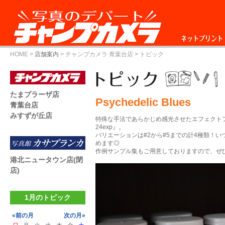
ネットプリント
HOME
>
店舗案内
>
チャンプカメラ 青葉台店
> トピック
たまプラーザ店
Psychedelic Blues
青葉台店
みすずが丘店
特殊な手法であらかじめ感光させたエフェクトフィルム『Ps
24exp』。
バリエーションは#2から#5までの計4種類！
めます◎
作例サンプル集もご用意しておりますので、ぜ
港北ニュータウン店(閉
店)
1月のトピック
«前の月
次の月»