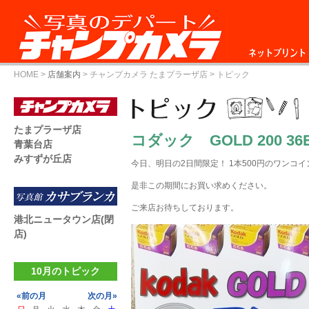
ネットプリント
HOME
>
店舗案内
>
チャンプカメラ たまプラーザ店
> トピック
たまプラーザ店
コダック GOLD 200 36
青葉台店
みすずが丘店
今日、明日の2日間限定！ 1本500円のワンコ
是非この期間にお買い求めください。
ご来店お待ちしております。
港北ニュータウン店(閉
店)
10月のトピック
«前の月
次の月»