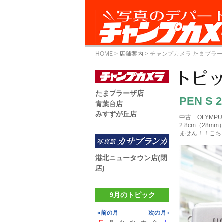
HOME
>
店舗案内
>
チャンプカメラ たまプラ
たまプラーザ店
PEN S 2
青葉台店
みすずが丘店
中古 OLYMPUS 
2.8cm（28m
ません！！こち
港北ニュータウン店(閉
店)
9月のトピック
«前の月
次の月»