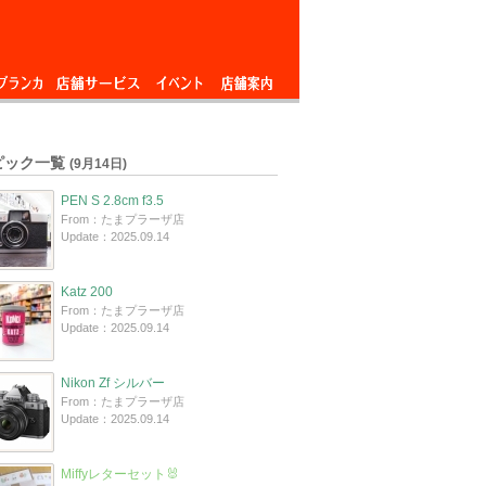
ブランカ
店舗サービス
イベント
店舗案内
ピック一覧
(9月14日)
PEN S 2.8cm f3.5
From：たまプラーザ店
Update：2025.09.14
Katz 200
From：たまプラーザ店
Update：2025.09.14
Nikon Zf シルバー
From：たまプラーザ店
Update：2025.09.14
Miffyレターセット🐰