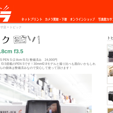
ネットプリント
カメラ買取・下
オンラインショップ
写真館カサ
ーザ店
> トピック
取
ト
.8cm f3.5
PEN S (2.8cm f3.5) 整備済み 24,000円
m）f3.5搭載のPEN Sです！30mmf2.8モデルと撮り比べも面白いかもしれ
らの個体は整備済みなので安心して使って頂けます！