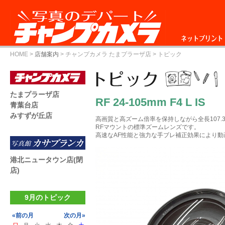
ネットプリント
HOME
>
店舗案内
>
チャンプカメラ たまプラーザ店
> トピック
たまプラーザ店
RF 24-105mm F4 L IS
青葉台店
みすずが丘店
高画質と高ズーム倍率を保持しながら全長107.
RFマウントの標準ズームレンズです。
高速なAF性能と強力な手ブレ補正効果により
港北ニュータウン店(閉
店)
9月のトピック
«前の月
次の月»