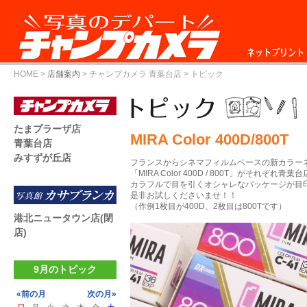
ネットプリント
HOME
>
店舗案内
>
チャンプカメラ 青葉台店
> トピック
たまプラーザ店
MIRA Color 400D/800T
青葉台店
みすずが丘店
フランスからシネマフィルムベースの新カラー
「MIRA Color 400D / 800T」がそれぞ
カラフルで目を引くオシャレなパッケージが目
是非お試しくださいませ！！
（作例1枚目が400D、2枚目は800Tです）
港北ニュータウン店(閉
店)
9月のトピック
«前の月
次の月»