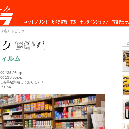
ネットプリント
カメラ買取・下
オンラインショップ
写真館カサ
ーザ店
> トピック
取
ト
フィルム
0 135-36exp
0 135-36exp
にも早速到着しております！
ですね♪