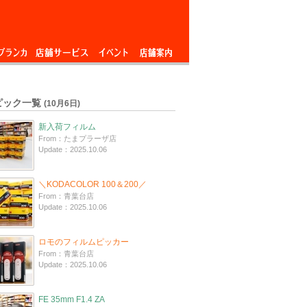
ブランカ
店舗サービス
イベント
店舗案内
ピック一覧
(10月6日)
新入荷フィルム
From：たまプラーザ店
Update：2025.10.06
＼KODACOLOR 100＆200／
From：青葉台店
Update：2025.10.06
ロモのフィルムピッカー
From：青葉台店
Update：2025.10.06
FE 35mm F1.4 ZA