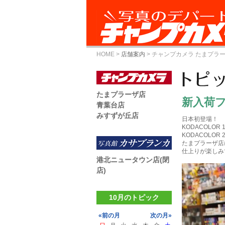
HOME
>
店舗案内
>
チャンプカメラ たまプラ
たまプラーザ店
新入荷
青葉台店
みすずが丘店
日本初登場！
KODACOLOR 10
KODACOLOR 20
たまプラーザ店
仕上りが楽しみ
港北ニュータウン店(閉
店)
10月のトピック
«前の月
次の月»