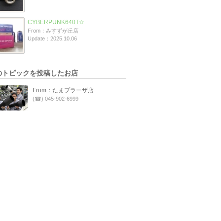
CYBERPUNK640T☆
From：みすずが丘店
Update：2025.10.06
のトピックを投稿したお店
From：たまプラーザ店
(☎) 045-902-6999